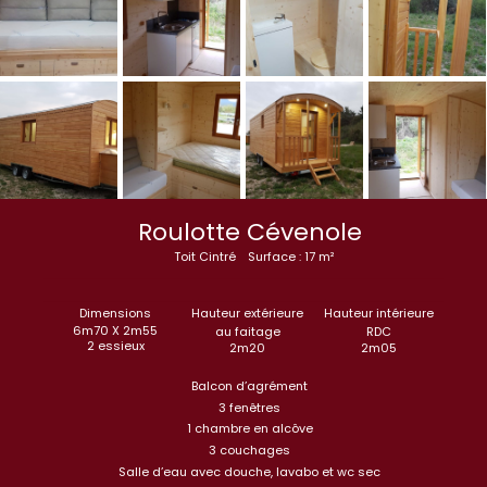
Roulotte Cévenole
Toit Cintré
Surface : 17 m²
Dimensions
Hauteur extérieure
Hauteur intérieure
6m70 X 2m55
au faitage
RDC
2 essieux
2m20
2m05
Balcon d’agrément
3 fenêtres
1 chambre en alcôve
3 couchages
Salle d’eau avec douche, lavabo et wc sec